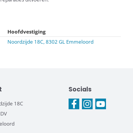
Hoofdvestiging
Noordzijde 18C, 8302 GL Emmeloord
t
Socials
zijde 18C
 DV
loord