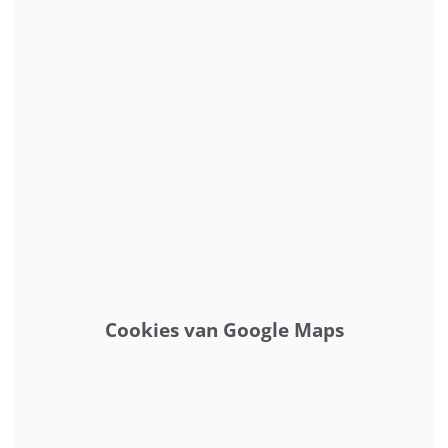
Adres
De Mega Repair telefoon reparatie service is
Cookies van Google Maps
gevestigd in de telefoonwinkel van
telecomspecialist Optie1 in het centrum van
Lemmer. Goed bereikbaar, ook vanuit Joure,
Sint Nicolaasga, Balk, Sloten en Rutten. Het
adres is: