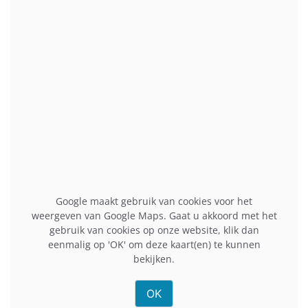
Optie1 Lemmer
Nieuwedijk 7
8531 HK Lemmer
Routeplanner
Openingstijden
De openingstijden van onze
telefoonreparatieservice in Lemmer zijn:
Dag
Openingstijd
Google maakt gebruik van cookies voor het
weergeven van Google Maps. Gaat u akkoord met het
Maandag
13:00 t/m 18:00
gebruik van cookies op onze website, klik dan
Dinsdag
09:30 t/m 18:00
eenmalig op 'OK' om deze kaart(en) te kunnen
Woensdag
09:30 t/m 18:00
bekijken.
Donderdag
09:30 t/m 18:00
Vrijdag
09:30 t/m 21:00
OK