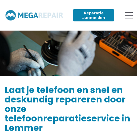
Reparatie
aanmelden
Laat je telefoon en snel en
deskundig repareren door
onze
telefoonreparatieservice in
Lemmer