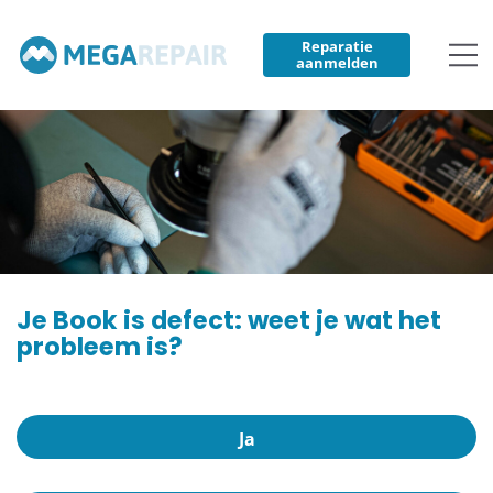
Reparatie
aanmelden
Je Book is defect: weet je wat het
probleem is?
Ja