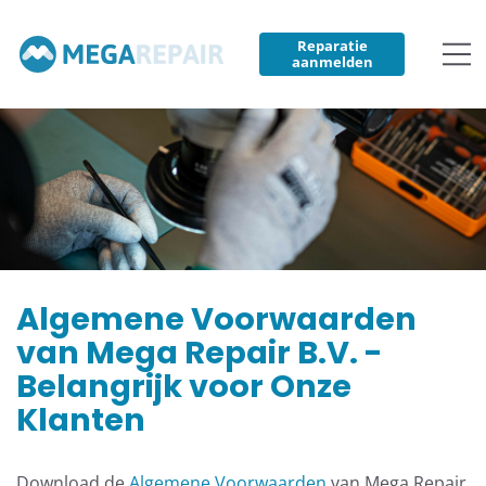
Reparatie
aanmelden
Algemene Voorwaarden
van Mega Repair B.V. -
Belangrijk voor Onze
Klanten
Download de
Algemene Voorwaarden
van Mega Repair